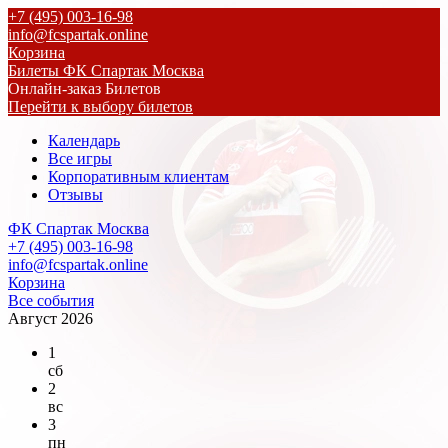
+7 (495) 003-16-98
info@fcspartak.online
Корзина
Билеты ФК Спартак Москва
Онлайн-заказ Билетов
Перейти к выбору билетов
Календарь
Все игры
Корпоративным клиентам
Отзывы
ФК Спартак Москва
+7 (495) 003-16-98
info@fcspartak.online
Корзина
Все события
Август 2026
1
сб
2
вс
3
пн