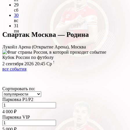
29
сб
30
вс
31
пн
Спартак Москва — Родина
Лукойл Арена (Открытие Арена), Москва
Кубок России по футболу
!
2 сентября 2026 20:45
Ср
все события
Сортировать по:
Парковка P1/P2
4 000 ₽
Парковка VIP
5 000 ₽