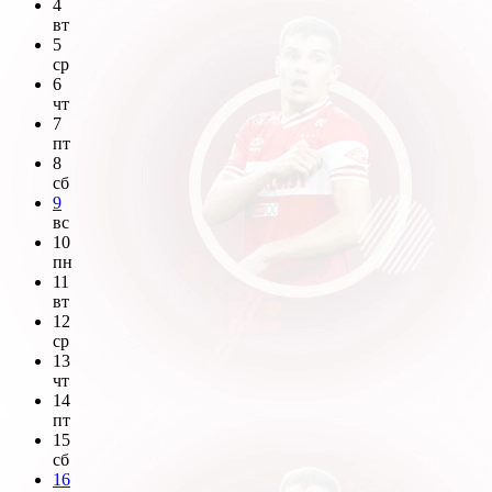
4
вт
5
ср
6
чт
7
пт
8
сб
9
вс
10
пн
11
вт
12
ср
13
чт
14
пт
15
сб
16