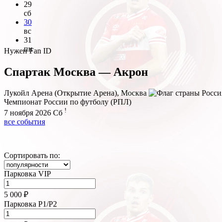
29
сб
30
вс
31
пн
Нужен Fan ID
Спартак Москва — Акрон
Лукойл Арена (Открытие Арена), Москва
Чемпионат России по футболу (РПЛ)
!
7 ноября 2026
Сб
все события
Сортировать по:
Парковка VIP
5 000 ₽
Парковка P1/P2