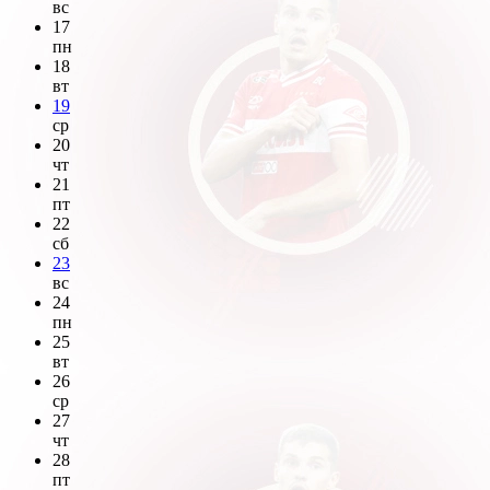
вс
17
пн
18
вт
19
ср
20
чт
21
пт
22
сб
23
вс
24
пн
25
вт
26
ср
27
чт
28
пт