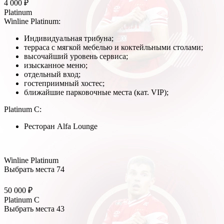
4 000 ₽
Platinum
Winline Platinum:
Индивидуальная трибуна;
терраса с мягкой мебелью и коктейльными столами;
высочайший уровень сервиса;
изысканное меню;
отдельный вход;
гостеприимный хостес;
ближайшие парковочные места (кат. VIP);
Platinum C:
Ресторан Alfa Lounge
Winline Platinum
Выбрать места
74
50 000 ₽
Platinum C
Выбрать места
43