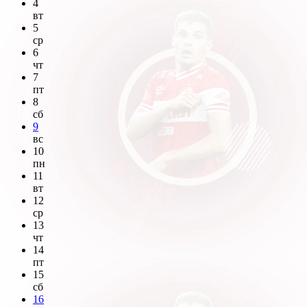
4
вт
5
ср
6
чт
7
пт
8
сб
9
вс
10
пн
11
вт
12
ср
13
чт
14
пт
15
сб
16