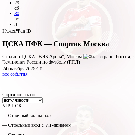
29
сб
30
вс
31
пн
Нужен Fan ID
ЦСКА ПФК — Спартак Москва
Стадион ЦСКА "ВЭБ Арена", Москва
Чемпионат России по футболу (РПЛ)
!
24 октября 2026
Сб
все события
Сортировать по:
VIP ПСБ
— Отличный вид на поле
— Отдельный вход с VIP-приемом
— Фуршет