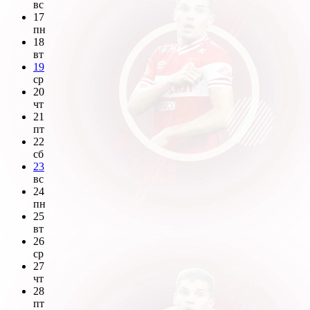
вс
17
пн
18
вт
19
ср
20
чт
21
пт
22
сб
23
вс
24
пн
25
вт
26
ср
27
чт
28
пт