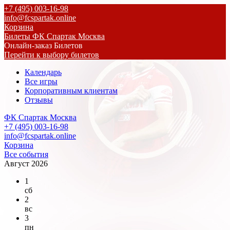
+7 (495) 003-16-98
info@fcspartak.online
Корзина
Билеты ФК Спартак Москва
Онлайн-заказ Билетов
Перейти к выбору билетов
Календарь
Все игры
Корпоративным клиентам
Отзывы
ФК Спартак Москва
+7 (495) 003-16-98
info@fcspartak.online
Корзина
Все события
Август 2026
1
сб
2
вс
3
пн