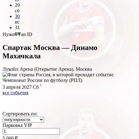
29
сб
30
вс
31
пн
Нужен Fan ID
Спартак Москва — Динамо
Махачкала
Лукойл Арена (Открытие Арена), Москва
Чемпионат России по футболу (РПЛ)
!
3 апреля 2027
Сб
все события
Сортировать по:
Парковка VIP
5 000 ₽